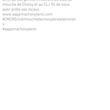
mouche de Choisy et au CLJ 94 de nous
avoir prêté ses locaux.
www.aappmachoisyleroi.com
#CMCREclubmouchedechoisyleroietenviron
s
#aappmachoisyleroi
#transmission
#partage
retrouvez
nous sur Facebook