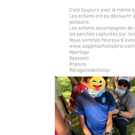
C’est toujours avec le même p
Les enfants ont pu découvrir à 
poissons.
Les enfants accompagnés de no
les perches capturées par nos 
Nous sommes heureux d’avoir 
www.aappmachoisyleroi.com
#partage
#passion
#nature
#dragonsdechoisy