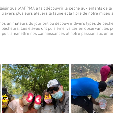
laisir que l'AAPPMA a fait découvrir la pêche aux enfants de l
travers plusieurs ateliers la faune et la flore de notre milieu a
s animateurs du jour ont pu découvrir divers types de pêche
pêcheurs. Les élèves ont pu s’émerveiller en observant les pe
pu transmettre nos connaissances et notre passion aux enfan